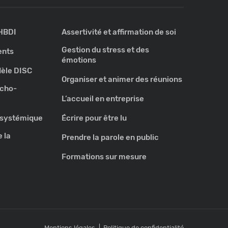
 HBDI
Assertivité et affirmation de soi
Gestion du stress et des
ents
émotions
èle DISC
Organiser et animer des réunions
ycho-
L’accueil en entreprise
e systémique
Écrire pour être lu
 la
Prendre la parole en public
Formations sur mesure
Mentions légales
Politique de confidentialité