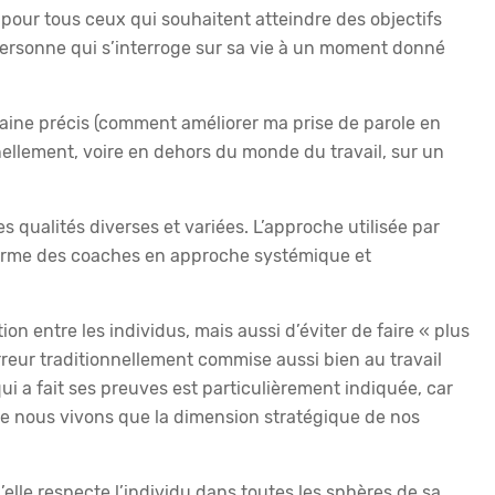
pour tous ceux qui souhaitent atteindre des objectifs
personne qui s’interroge sur sa vie à un moment donné
omaine précis (comment améliorer ma prise de parole en
nellement, voire en dehors du monde du travail, sur un
s qualités diverses et variées. L’approche utilisée par
i forme des coaches en approche systémique et
tion entre les individus, mais aussi d’éviter de faire « plus
reur traditionnellement commise aussi bien au travail
i a fait ses preuves est particulièrement indiquée, car
ue nous vivons que la dimension stratégique de nos
elle respecte l’individu dans toutes les sphères de sa