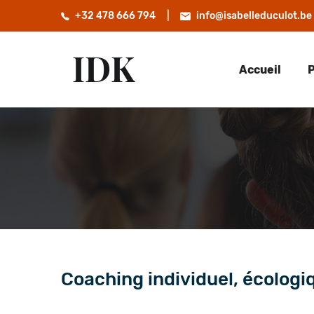
+32 478 666 794
info@isabelleduculot.be
IDK
Accueil
P
Coaching individuel, écologi