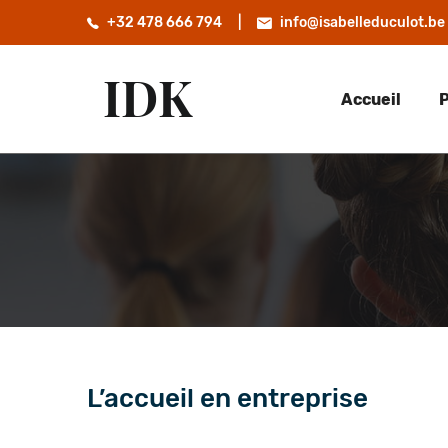
+32 478 666 794
info@isabelleduculot.be
IDK
Accueil
P
L’accueil en entreprise